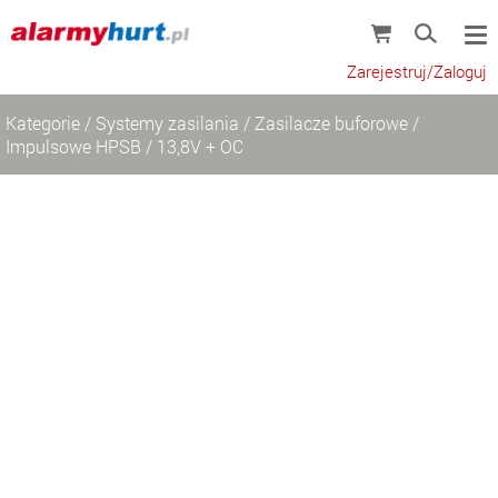
Zarejestruj/Zaloguj
Kategorie
/
Systemy zasilania
/
Zasilacze buforowe
/
Impulsowe HPSB
/
13,8V + OC