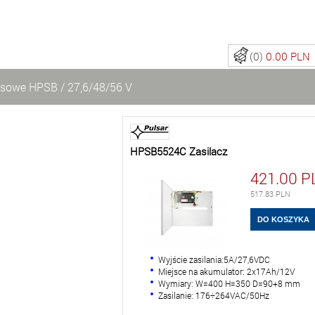
(0)
0.00 PLN
lsowe HPSB
/
27,6/48/56 V
HPSB5524C Zasilacz
421.00
P
517.83
PLN
Wyjście zasilania:5A/27,6VDC
Miejsce na akumulator: 2x17Ah/12V
Wymiary: W=400 H=350 D=90+8 mm
Zasilanie: 176÷264VAC/50Hz