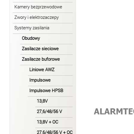
Kamery bezprzewodowe
Zwory i elektrozaczepy
Systemy zasilania
Obudowy
Zasilacze sieciowe
Zasilacze buforowe
Liniowe AWZ
Impulsowe
Impulsowe HPSB
13,8V
27,6/48/56 V
13,8V + OC
27,6/48/56 V + OC