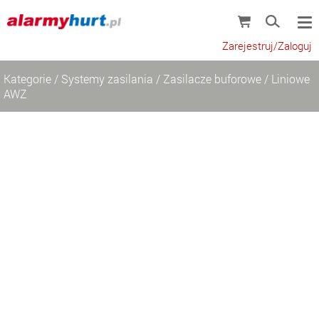
Zarejestruj/Zaloguj
Kategorie
/
Systemy zasilania
/
Zasilacze buforowe
/
Liniowe
AWZ