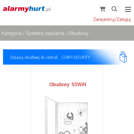
Zarejestruj/Zaloguj
Kategorie
/
Systemy zasilania
/
Obudowy