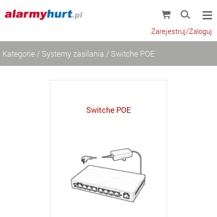
Zarejestruj/Zaloguj
Kategorie
/
Systemy zasilania
/
Switche POE