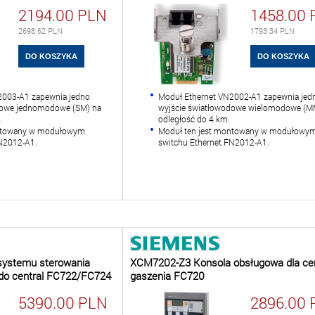
2194.00
PLN
1458.00
2698.62
PLN
1793.34
PLN
2003-A1 zapewnia jedno
Moduł Ethernet VN2002-A1 zapewnia jed
dowe jednomodowe (SM) na
wyjście światłowodowe wielomodowe (M
.
odległość do 4 km.
ontowany w modułowym
Moduł ten jest montowany w modułowy
FN2012-A1.
switchu Ethernet FN2012-A1.
ystemu sterowania
XCM7202-Z3 Konsola obsługowa dla cen
 do central FC722/FC724
gaszenia FC720
5390.00
PLN
2896.00