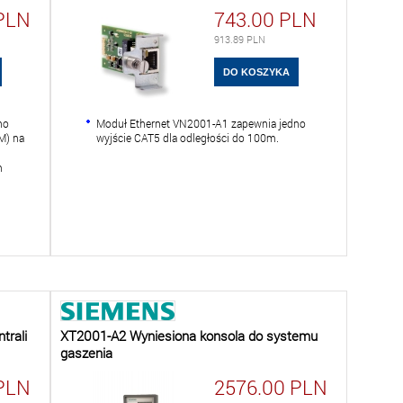
PLN
743.00
PLN
913.89
PLN
no
Moduł Ethernet VN2001-A1 zapewnia jedno
M) na
wyjście CAT5 dla odległości do 100m.
m
trali
XT2001-A2 Wyniesiona konsola do systemu
gaszenia
PLN
2576.00
PLN