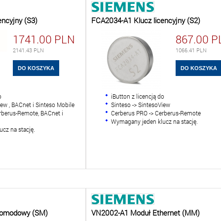
encyjny (S3)
FCA2034-A1 Klucz licencyjny (S2)
1741.00
PLN
867.00
P
2141.43
PLN
1066.41
PLN
o
iButton z licencją do
iew , BACnet i Sinteso Mobile
Sinteso -> SintesoView
rberus-Remote, BACnet i
Cerberus PRO -> Cerberus-Remote
Wymagany jeden klucz na stację.
cz na stację.
nomodowy (SM)
VN2002-A1 Moduł Ethernet (MM)