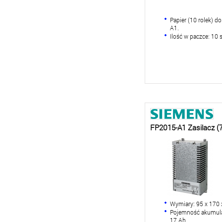
Papier (10 rolek) d
A1.
Ilość w paczce: 10 
FP2015-A1 Zasilacz (
Wymiary: 95 x 170
Pojemność akumulato
17 Ah