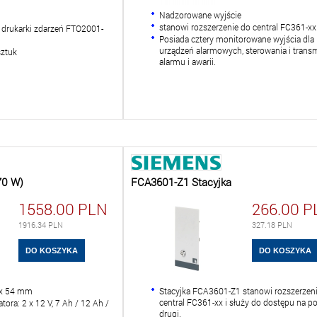
Nadzorowane wyjście
stanowi rozszerzenie do central FC361-xx
o drukarki zdarzeń FTO2001-
Posiada cztery monitorowane wyjścia dla
urządzeń alarmowych, sterowania i transm
sztuk
alarmu i awarii.
70 W)
FCA3601-Z1 Stacyjka
1558.00
PLN
266.00
P
1916.34
PLN
327.18
PLN
 x 54 mm
Stacyjka FCA3601-Z1 stanowi rozszerzen
central FC361-xx i służy do dostępu na 
ra: 2 x 12 V, 7 Ah / 12 Ah /
drugi.