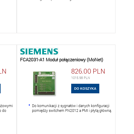
FCA2031-A1 Moduł połączeniowy (MoNet)
LN
826.00
PLN
1015.98
PLN
tażowymi
Do komunikacji z sygnałów i danych konfiguracji
p do
pomiędzy switchem FN2012 a PMI i płytą główną.