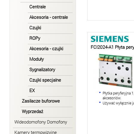
Centrale
Akcesoria - centrale
Czujki
ROPy
FCI2024-A1 Płyta pery
Akcesoria - czujki
Moduły
Sygnalizatory
Czujki specjalne
EX
Płytka peryferyjna 1
akcesoriów.
Zasilacze buforowe
Używać wyłącznie j
Wyprzedaż
Wideodomofony Domofony
Kamery termowizyjne