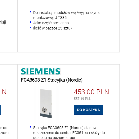
.
Do instalacji modułów wej/wyj na szynie
montażowej U TS35.
isji
Jako część zamienna.
Ilość w paczce 25 sztuk
FCA3603-Z1 Stacyjka (Nordic)
LN
453.00
PLN
557.19
PLN
ie do
Stacyjka FCA3603-Z1 (Nordic) stanowi
poziom
rozszerzenie do central FC361-xx i służy do
dostępu na poziom drugi.