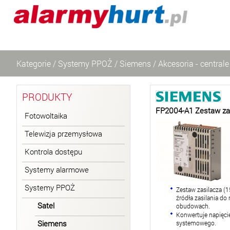
Kategorie
/
Systemy PPOŻ
/
Siemens
/
Akcesoria - centrale
PRODUKTY
FP2004-A1 Zestaw zas
Fotowoltaika
Telewizja przemysłowa
Kontrola dostępu
Systemy alarmowe
Systemy PPOŻ
Zestaw zasilacza (
źródła zasilania d
Satel
obudowach.
Konwertuje napięcie
Siemens
systemowego.