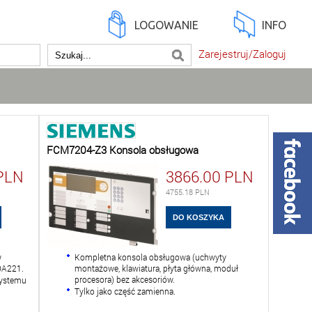
LOGOWANIE
INFO
Zarejestruj/Zaloguj
FCM7204-Z3 Konsola obsługowa
PLN
3866.00
PLN
4755.18
PLN
w
Kompletna konsola obsługowa (uchwyty
DA221.
montażowe, klawiatura, płyta główna, moduł
procesora) bez akcesoriów.
systemu
Tylko jako część zamienna.