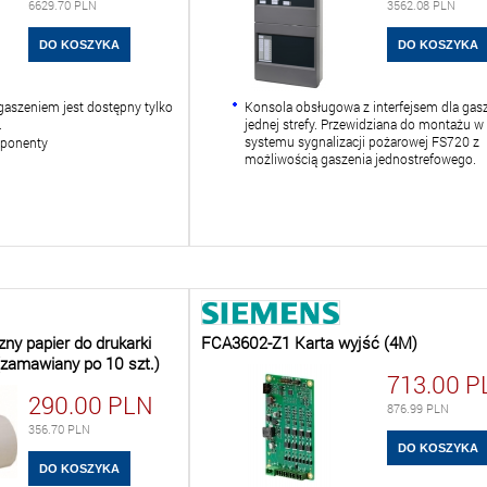
6629.70
PLN
3562.08
PLN
gaszeniem jest dostępny tylko
Konsola obsługowa z interfejsem dla gas
.
jednej strefy. Przewidziana do montażu w 
systemu sygnalizacji pożarowej FS720 z
mponenty
możliwością gaszenia jednostrefowego.
y papier do drukarki
FCA3602-Z1 Karta wyjść (4M)
zamawiany po 10 szt.)
713.00
P
290.00
PLN
876.99
PLN
356.70
PLN