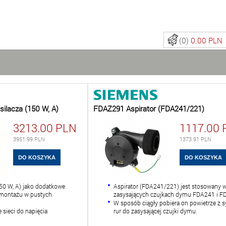
(0)
0.00 PLN
ilacza (150 W, A)
FDAZ291 Aspirator (FDA241/221)
3213.00
PLN
1117.00
3951.99
PLN
1373.91
PLN
150 W, A) jako dodatkowe
Aspirator (FDA241/221) jest stosowany 
o montażu w pustych
zasysających czujkach dymu FDA241 i F
W sposób ciągły pobiera on powietrze z 
 sieci do napięcia
rur do zasysającej czujki dymu.