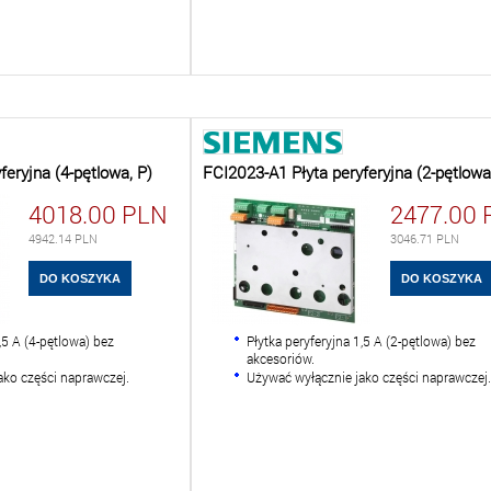
feryjna (4-pętlowa, P)
FCI2023-A1 Płyta peryferyjna (2-pętlowa
4018.00
PLN
2477.00
4942.14
PLN
3046.71
PLN
,5 A (4-pętlowa) bez
Płytka peryferyjna 1,5 A (2-pętlowa) bez
akcesoriów.
ako części naprawczej.
Używać wyłącznie jako części naprawczej.