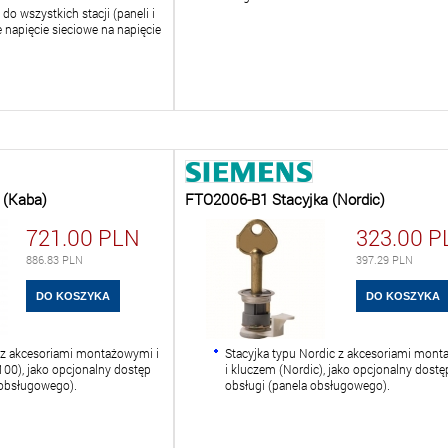
do wszystkich stacji (paneli i
 napięcie sieciowe na napięcie
 (Kaba)
FTO2006-B1 Stacyjka (Nordic)
721.00
PLN
323.00
P
886.83
PLN
397.29
PLN
 z akcesoriami montażowymi i
Stacyjka typu Nordic z akcesoriami mon
100), jako opcjonalny dostęp
i kluczem (Nordic), jako opcjonalny dostę
 obsługowego).
obsługi (panela obsługowego).