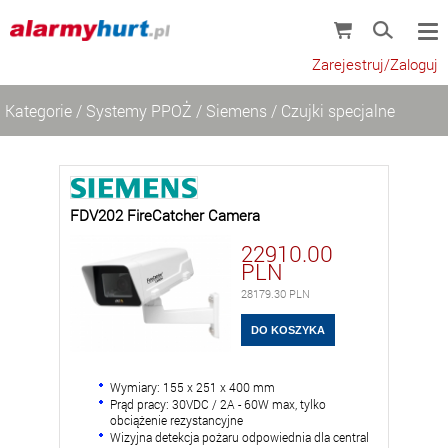
Zarejestruj/Zaloguj
Kategorie
/
Systemy PPOŻ
/
Siemens
/
Czujki specjalne
FDV202 FireCatcher Camera
22910.00
PLN
28179.30
PLN
Wymiary: 155 x 251 x 400 mm
Prąd pracy: 30VDC / 2A - 60W max, tylko
obciążenie rezystancyjne
Wizyjna detekcja pożaru odpowiednia dla central