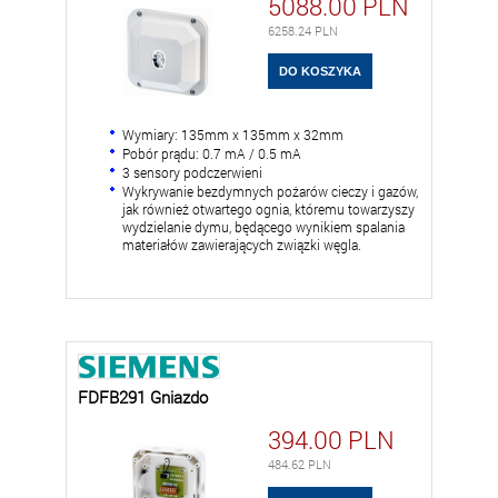
5088.00
PLN
6258.24
PLN
Wymiary: 135mm x 135mm x 32mm
Pobór prądu: 0.7 mA / 0.5 mA
3 sensory podczerwieni
Wykrywanie bezdymnych pożarów cieczy i gazów,
jak również otwartego ognia, któremu towarzyszy
wydzielanie dymu, będącego wynikiem spalania
materiałów zawierających związki węgla.
FDFB291 Gniazdo
394.00
PLN
484.62
PLN