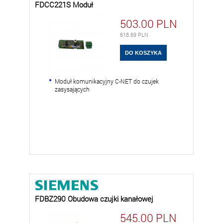
FDCC221S Moduł
503.00
PLN
618.69
PLN
Moduł komunikacyjny C-NET do czujek
zasysających
FDBZ290 Obudowa czujki kanałowej
545.00
PLN