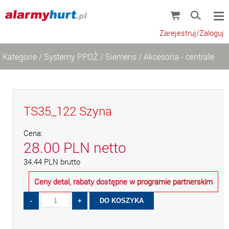
Zarejestruj/Zaloguj
Kategorie
/
Systemy PPOŻ
/
Siemens
/
Akcesoria - centrale
TS35_122 Szyna
Cena:
28.00
PLN
netto
34.44
PLN
brutto
Ceny detal, rabaty dostępne w
programie partnerskim