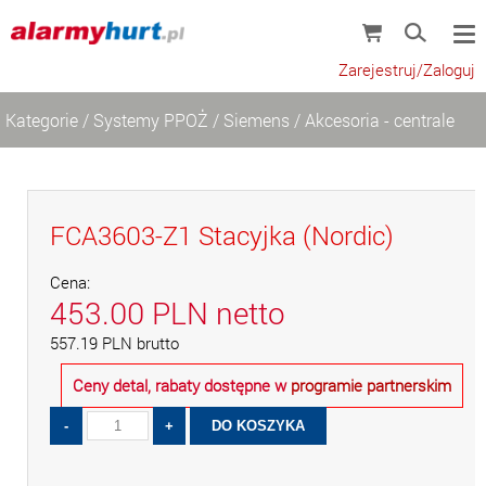
Zarejestruj/Zaloguj
Kategorie
/
Systemy PPOŻ
/
Siemens
/
Akcesoria - centrale
FCA3603-Z1 Stacyjka (Nordic)
Cena:
453.00
PLN
netto
557.19
PLN
brutto
Ceny detal, rabaty dostępne w
programie partnerskim