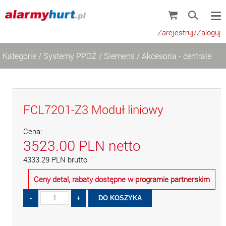
Zarejestruj/Zaloguj
Kategorie
/
Systemy PPOŻ
/
Siemens
/
Akcesoria - centrale
FCL7201-Z3 Moduł liniowy
Cena:
3523.00
PLN
netto
4333.29
PLN
brutto
Ceny detal, rabaty dostępne w
programie partnerskim