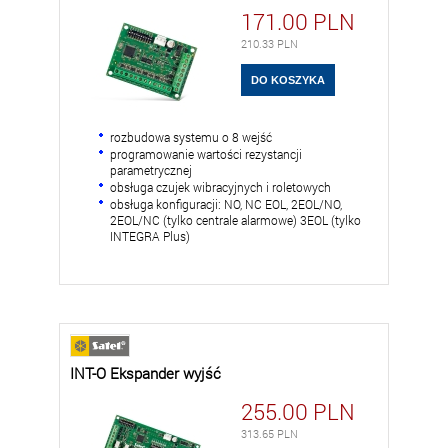
171.00
PLN
210.33
PLN
rozbudowa systemu o 8 wejść
programowanie wartości rezystancji
parametrycznej
obsługa czujek wibracyjnych i roletowych
obsługa konfiguracji: NO, NC EOL, 2EOL/NO,
2EOL/NC (tylko centrale alarmowe) 3EOL (tylko
INTEGRA Plus)
INT-O Ekspander wyjść
255.00
PLN
313.65
PLN