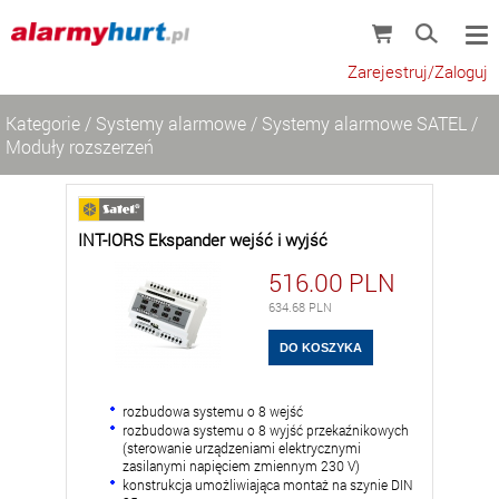
Zarejestruj/Zaloguj
Kategorie
/
Systemy alarmowe
/
Systemy alarmowe SATEL
/
Moduły rozszerzeń
INT-IORS Ekspander wejść i wyjść
516.00
PLN
634.68
PLN
rozbudowa systemu o 8 wejść
rozbudowa systemu o 8 wyjść przekaźnikowych
(sterowanie urządzeniami elektrycznymi
zasilanymi napięciem zmiennym 230 V)
konstrukcja umożliwiająca montaż na szynie DIN