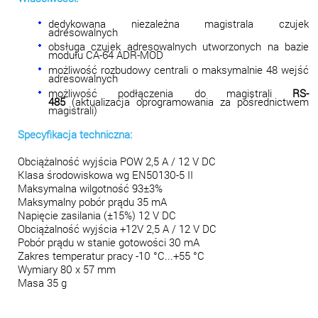
dedykowana niezależna magistrala czujek
adresowalnych
obsługa czujek adresowalnych utworzonych na bazie
modułu
CA-64 ADR-MOD
możliwość rozbudowy centrali o maksymalnie 48 wejść
adresowalnych
możliwość podłączenia do magistrali
RS-
485
(aktualizacja oprogramowania za pośrednictwem
magistrali)
Specyfikacja techniczna:
Obciążalność wyjścia POW 2,5 A / 12 V DC
Klasa środowiskowa wg EN50130-5 II
Maksymalna wilgotność 93±3%
Maksymalny pobór prądu 35 mA
Napięcie zasilania (±15%) 12 V DC
Obciążalność wyjścia +12V 2,5 A / 12 V DC
Pobór prądu w stanie gotowości 30 mA
Zakres temperatur pracy -10 °C...+55 °C
Wymiary 80 x 57 mm
Masa 35 g