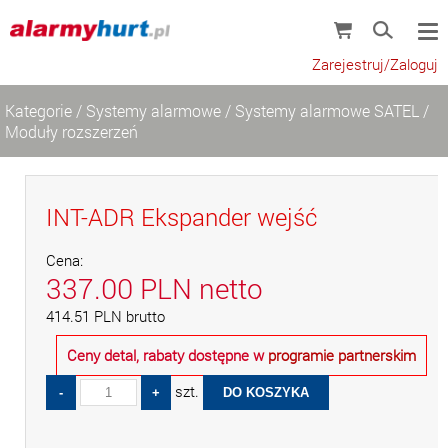
Zarejestruj/Zaloguj
Kategorie
/
Systemy alarmowe
/
Systemy alarmowe SATEL
/
Moduły rozszerzeń
INT-ADR Ekspander wejść
Cena:
337.00
PLN
netto
414.51
PLN
brutto
Ceny detal, rabaty dostępne w
programie partnerskim
szt.