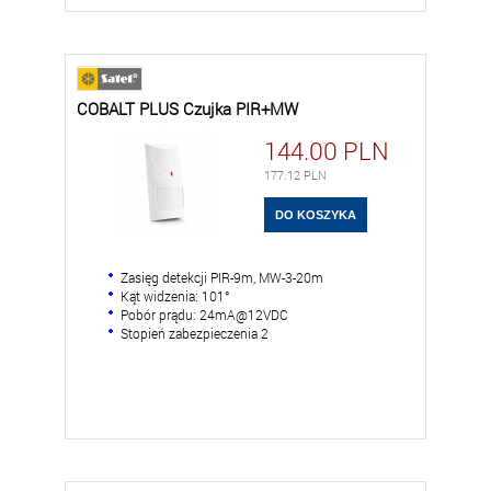
COBALT PLUS Czujka PIR+MW
144.00
PLN
177.12
PLN
Zasięg detekcji PIR-9m, MW-3-20m
Kąt widzenia: 101°
Pobór prądu: 24mA@12VDC
Stopień zabezpieczenia 2