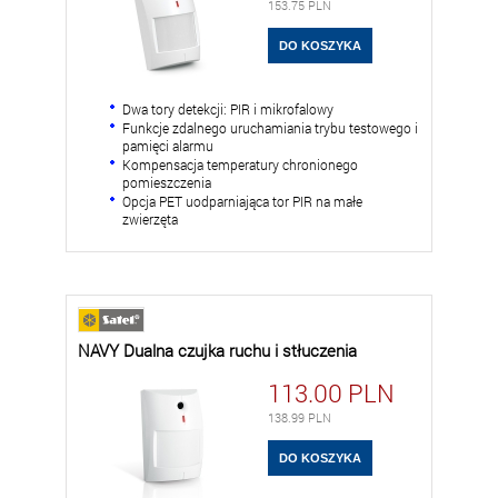
153.75
PLN
Dwa tory detekcji: PIR i mikrofalowy
Funkcje zdalnego uruchamiania trybu testowego i
pamięci alarmu
Kompensacja temperatury chronionego
pomieszczenia
Opcja PET uodparniająca tor PIR na małe
zwierzęta
NAVY Dualna czujka ruchu i stłuczenia
113.00
PLN
138.99
PLN