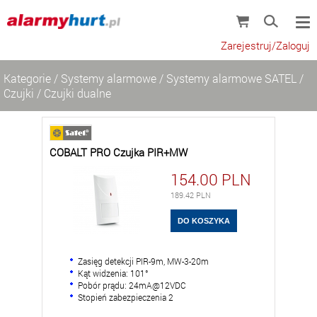
Zarejestruj/Zaloguj
Kategorie
/
Systemy alarmowe
/
Systemy alarmowe SATEL
/
Czujki
/
Czujki dualne
COBALT PRO Czujka PIR+MW
154.00
PLN
189.42
PLN
Zasięg detekcji PIR-9m, MW-3-20m
Kąt widzenia: 101°
Pobór prądu: 24mA@12VDC
Stopień zabezpieczenia 2