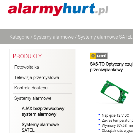
Kategorie
/
Systemy alarmowe
/
Systemy alarmowe SATEL
PRODUKTY
SX6-TO Optyczny czuj
Fotowoltaika
przeciwpiankowy
Telewizja przemysłowa
Kontrola dostępu
Systemy alarmowe
AJAX bezprzewodowy
system alarmowy
Napięcie 12 V DC
Zakres temperatur 
Systemy alarmowe
Wymiary 97x53 m
SATEL
Obciążalność wyjś