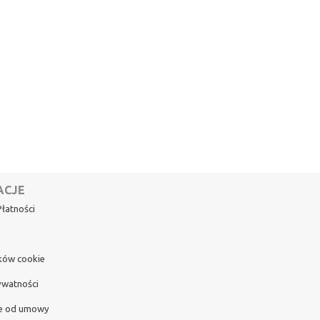
ACJE
łatności
ików cookie
ywatności
e od umowy