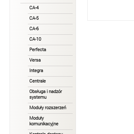
CA-4
CA-5
CA-6
CA-10
Perfecta
Versa
Integra
Centrale
Obsługa i nadzór
systemu
Moduły rozszerzeń
Moduły
komunikacyjne