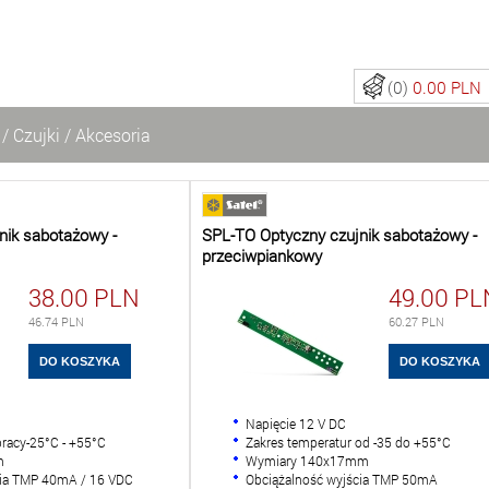
(0)
0.00 PLN
/
Czujki
/
Akcesoria
nik sabotażowy -
SPL-TO Optyczny czujnik sabotażowy -
przeciwpiankowy
38.00
PLN
49.00
PL
46.74
PLN
60.27
PLN
Napięcie 12 V DC
pracy-25°C - +55°C
Zakres temperatur od -35 do +55°C
m
Wymiary 140x17mm
cia TMP 40mA / 16 VDC
Obciążalność wyjścia TMP 50mA