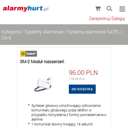
Zarejestruj/Zaloguj
Kategorie
/
Systemy alarmowe
/
Systemy alarmowe SATEL
/
CA-6
SM-2 Moduł rozszerzeń
96.00
PLN
118.08
PLN
Syntezer głosowy umożliwiający odtworzenie
komunikatu głosowego przez telefon w
przypadku korzystania z funkcji powiadamiania o
alarmie
1 komunikat słowny trwający 16 sekund