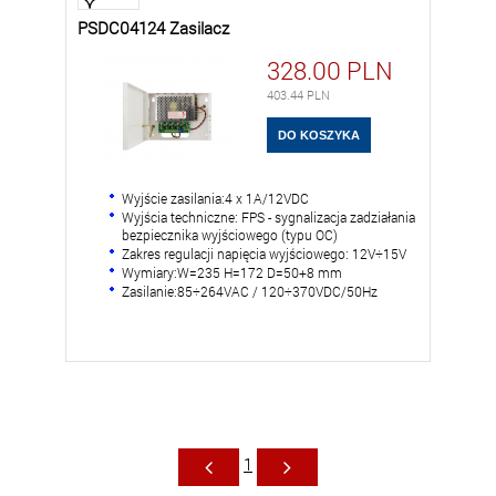
PSDC04124 Zasilacz
328.00
PLN
403.44
PLN
Wyjście zasilania:4 x 1A/12VDC
Wyjścia techniczne: FPS - sygnalizacja zadziałania
bezpiecznika wyjściowego (typu OC)
Zakres regulacji napięcia wyjściowego: 12V÷15V
Wymiary:W=235 H=172 D=50+8 mm
Zasilanie:85÷264VAC / 120÷370VDC/50Hz
1