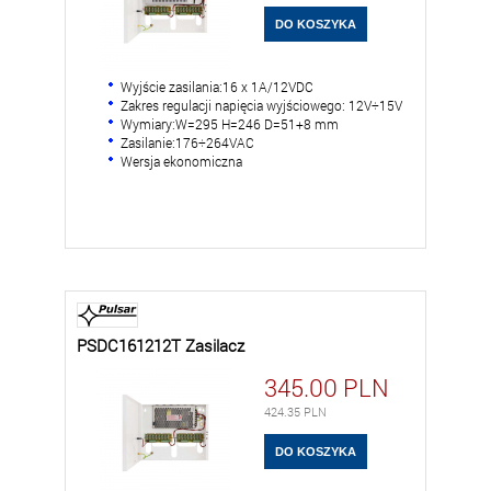
Wyjście zasilania:16 x 1A/12VDC
Zakres regulacji napięcia wyjściowego: 12V÷15V
Wymiary:W=295 H=246 D=51+8 mm
Zasilanie:176÷264VAC
Wersja ekonomiczna
PSDC161212T Zasilacz
345.00
PLN
424.35
PLN