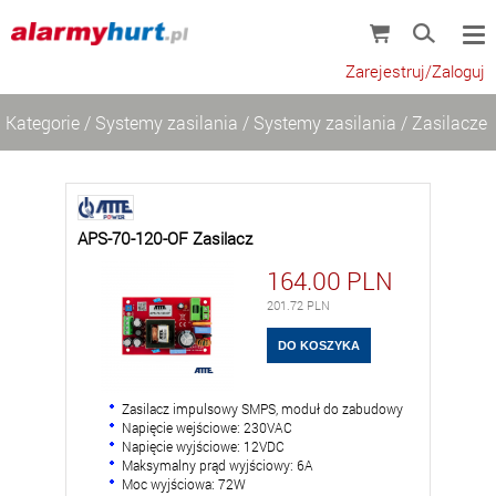
Zarejestruj/Zaloguj
Kategorie
/
Systemy zasilania
/
Systemy zasilania
/
Zasilacze
APS-70-120-OF Zasilacz
164.00
PLN
201.72
PLN
Zasilacz impulsowy SMPS, moduł do zabudowy
Napięcie wejściowe: 230VAC
Napięcie wyjściowe: 12VDC
Maksymalny prąd wyjściowy: 6A
Moc wyjściowa: 72W