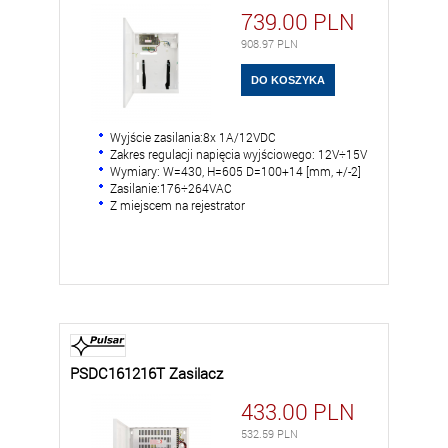
739.00
PLN
908.97
PLN
Wyjście zasilania:8x 1A/12VDC
Zakres regulacji napięcia wyjściowego: 12V÷15V
Wymiary: W=430, H=605 D=100+14 [mm, +/-2]
Zasilanie:176÷264VAC
Z miejscem na rejestrator
PSDC161216T Zasilacz
433.00
PLN
532.59
PLN