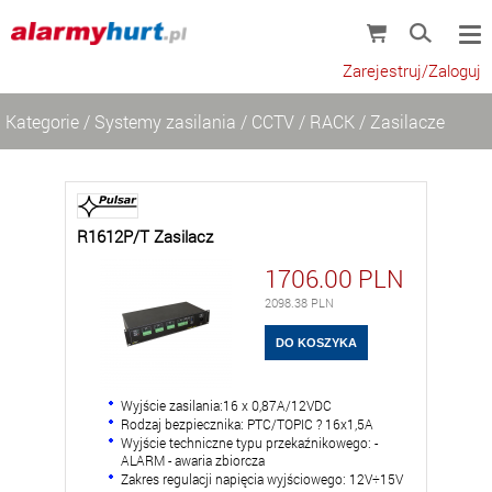
Zarejestruj/Zaloguj
Kategorie
/
Systemy zasilania
/
CCTV
/
RACK
/
Zasilacze
R1612P/T Zasilacz
1706.00
PLN
2098.38
PLN
Wyjście zasilania:16 x 0,87A/12VDC
Rodzaj bezpiecznika: PTC/TOPIC ? 16x1,5A
Wyjście techniczne typu przekaźnikowego: -
ALARM - awaria zbiorcza
Zakres regulacji napięcia wyjściowego: 12V÷15V