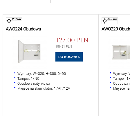
AWO224 Obudowa
AWO229 Obud
127.00
PLN
156.21
PLN
Wymiary: W=320, H=300, D=90
Wymiary: 
Tamper: 1xNC
Tamper: 1
Obudowa natynkowa
Obudowa 
Miejsce na akumulator: 17Ah/12V
Miejsce n