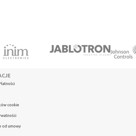
ACJE
łatności
ików cookie
ywatności
e od umowy