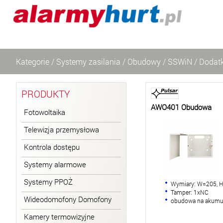
Kategorie
/
Systemy zasilania
/
Obudowy
/
SSWiN
/
Dodat
PRODUKTY
AWO401 Obudowa
Fotowoltaika
Telewizja przemysłowa
Kontrola dostępu
Systemy alarmowe
Systemy PPOŻ
Wymiary: W=205, 
Tamper: 1xNC
Wideodomofony Domofony
obudowa na akumu
Kamery termowizyjne