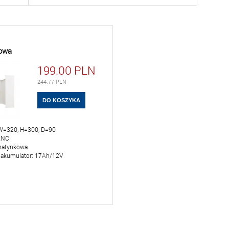
owa
199.00
PLN
244.77
PLN
W=320, H=300, D=90
xNC
natynkowa
a akumulator: 17Ah/12V