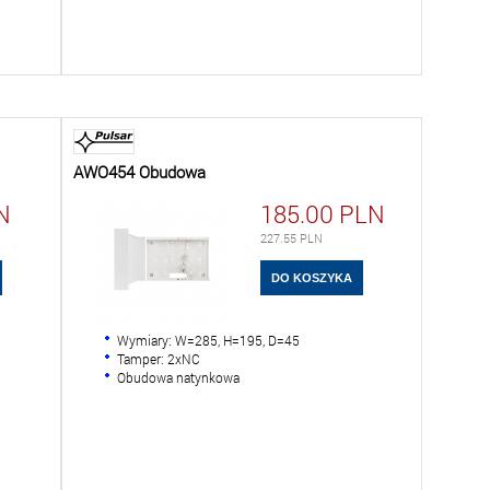
AWO454 Obudowa
N
185.00
PLN
227.55
PLN
Wymiary: W=285, H=195, D=45
Tamper: 2xNC
Obudowa natynkowa