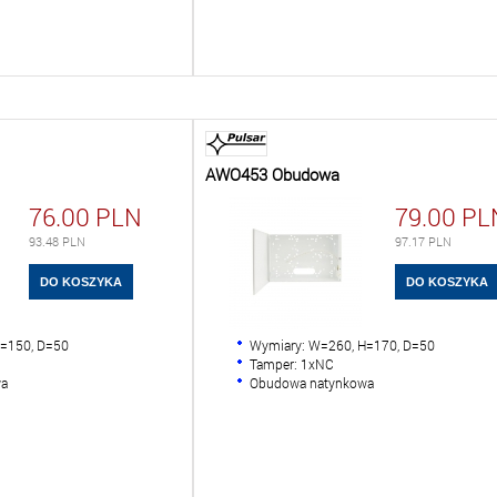
AWO453 Obudowa
76.00
PLN
79.00
PL
93.48
PLN
97.17
PLN
H=150, D=50
Wymiary: W=260, H=170, D=50
Tamper: 1xNC
wa
Obudowa natynkowa