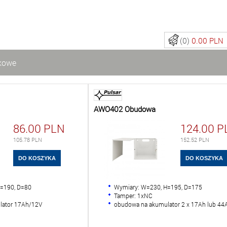
(0)
0.00 PLN
kowe
AWO402 Obudowa
86.00
PLN
124.00
P
105.78
PLN
152.52
PLN
H=190, D=80
Wymiary: W=230, H=195, D=175
Tamper: 1xNC
lator 17Ah/12V
obudowa na akumulator 2 x 17Ah lub 44