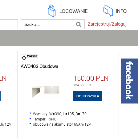
LOGOWANIE
INFO
Zarejestruj/Zaloguj
AWO403 Obudowa
LN
150.00
PLN
184.50
PLN
Wymiary: W=390, H=195, D=170
Tamper: 1xNC
Ah/12V
obudowa na akumulator 65Ah/12V