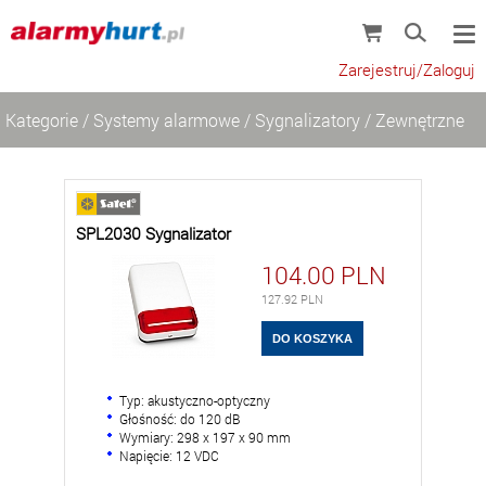
Zarejestruj/Zaloguj
Kategorie
/
Systemy alarmowe
/
Sygnalizatory
/
Zewnętrzne
SPL2030 Sygnalizator
104.00
PLN
127.92
PLN
Typ: akustyczno-optyczny
Głośność: do 120 dB
Wymiary: 298 x 197 x 90 mm
Napięcie: 12 VDC