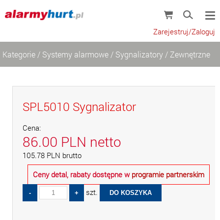
Zarejestruj/Zaloguj
Kategorie
/
Systemy alarmowe
/
Sygnalizatory
/
Zewnętrzne
SPL5010 Sygnalizator
Cena:
86.00
PLN
netto
105.78
PLN
brutto
Ceny detal, rabaty dostępne w
programie partnerskim
szt.