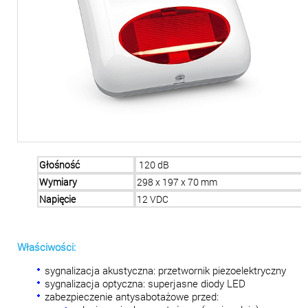
Głośność
120 dB
Wymiary
298 x 197 x 70 mm
Napięcie
12 VDC
Właściwości:
sygnalizacja akustyczna: przetwornik piezoelektryczny
sygnalizacja optyczna: superjasne diody LED
zabezpieczenie antysabotażowe przed: