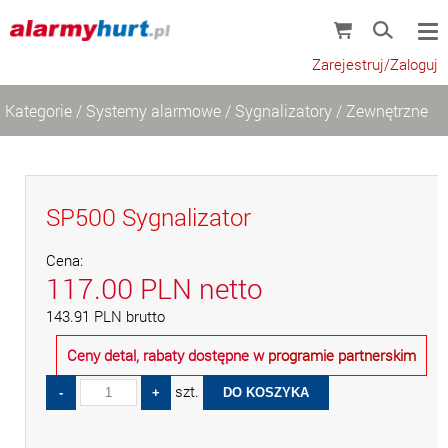
Zarejestruj/Zaloguj
Kategorie
/
Systemy alarmowe
/
Sygnalizatory
/
Zewnętrzne
SP500 Sygnalizator
Cena:
117.00
PLN
netto
143.91
PLN
brutto
Ceny detal, rabaty dostępne w
programie partnerskim
szt.