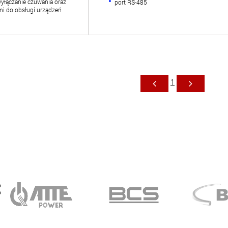
wyłączanie czuwania oraz
port RS-485
mi do obsługi urządzeń
1