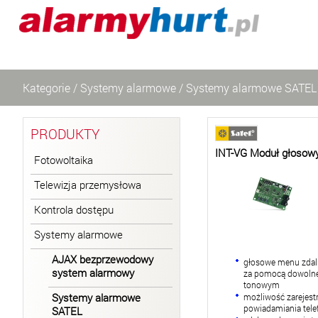
Kategorie
/
Systemy alarmowe
/
Systemy alarmowe SATEL
PRODUKTY
INT-VG Moduł głosow
Fotowoltaika
Telewizja przemysłowa
Kontrola dostępu
Systemy alarmowe
AJAX bezprzewodowy
głosowe menu zdal
system alarmowy
za pomocą dowolne
tonowym
Systemy alarmowe
możliwość zarejes
powiadamiania tele
SATEL