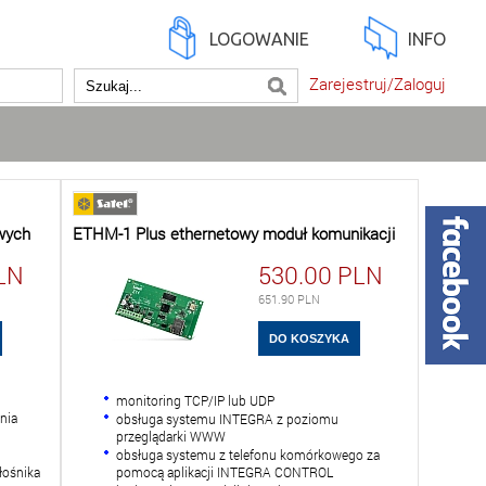
LOGOWANIE
INFO
Zarejestruj/Zaloguj
wych
ETHM-1 Plus ethernetowy moduł komunikacji
LN
530.00
PLN
651.90
PLN
monitoring TCP/IP lub UDP
nia
obsługa systemu INTEGRA z poziomu
przeglądarki WWW
obsługa systemu z telefonu komórkowego za
łośnika
pomocą aplikacji INTEGRA CONTROL