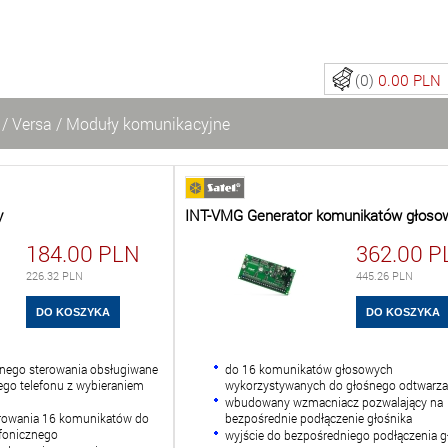
(0)
0.00 PLN
/
Versa
/
Moduły komunikacyjne
y
INT-VMG Generator komunikatów głoso
184.00
PLN
362.00
P
226.32
PLN
445.26
PLN
nego sterowania obsługiwane
do 16 komunikatów głosowych
go telefonu z wybieraniem
wykorzystywanych do głośnego odtwarza
wbudowany wzmacniacz pozwalający na
trowania 16 komunikatów do
bezpośrednie podłączenie głośnika
fonicznego
wyjście do bezpośredniego podłączenia g