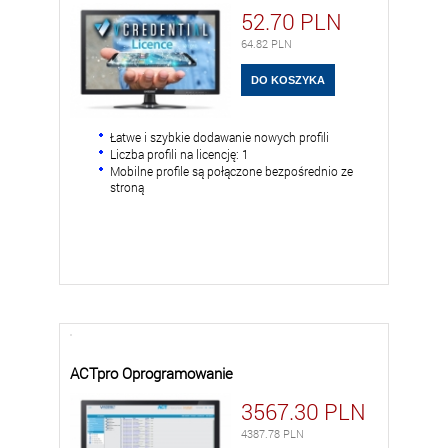
52.70
PLN
64.82
PLN
Łatwe i szybkie dodawanie nowych profili
Liczba profili na licencję: 1
Mobilne profile są połączone bezpośrednio ze
stroną
ACTpro Oprogramowanie
3567.30
PLN
4387.78
PLN