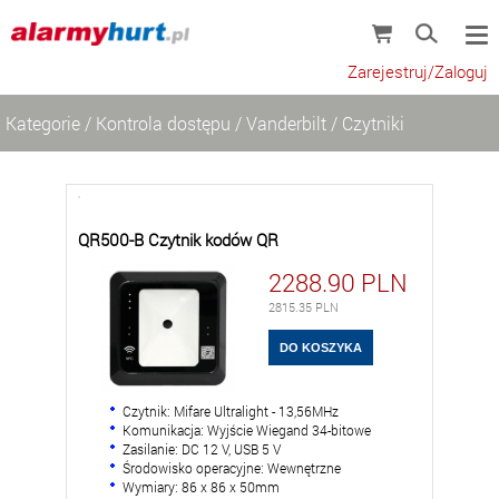
Zarejestruj/Zaloguj
Kategorie
/
Kontrola dostępu
/
Vanderbilt
/
Czytniki
QR500-B Czytnik kodów QR
2288.90
PLN
2815.35
PLN
Czytnik: Mifare Ultralight - 13,56MHz
Komunikacja: Wyjście Wiegand 34-bitowe
Zasilanie: DC 12 V, USB 5 V
Środowisko operacyjne: Wewnętrzne
Wymiary: 86 x 86 x 50mm