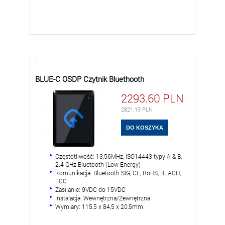
BLUE-C OSDP Czytnik Bluethooth
2293.60
PLN
2821.13
PLN
Częstotliwość: 13,56MHz, ISO14443 typy A & B,
2.4 GHz Bluetooth (Low Energy)
Komunikacja: Bluetooth SIG, CE, RoHS, REACH,
FCC
Zasilanie: 9VDC do 15VDC
Instalacja: Wewnętrzna/Zewnętrzna
Wymiary: 115,5 x 84,5 x 20,5mm