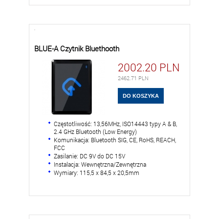
BLUE-A Czytnik Bluethooth
2002.20
PLN
2462.71
PLN
Częstotliwość: 13,56MHz, ISO14443 typy A & B,
2.4 GHz Bluetooth (Low Energy)
Komunikacja: Bluetooth SIG, CE, RoHS, REACH,
FCC
Zasilanie: DC 9V do DC 15V
Instalacja: Wewnętrzna/Zewnętrzna
Wymiary: 115,5 x 84,5 x 20,5mm