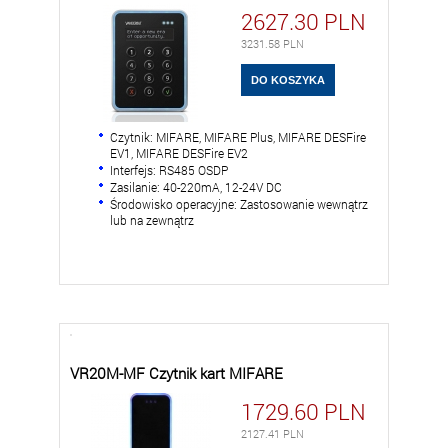
2627.30
PLN
3231.58
PLN
Czytnik: MIFARE, MIFARE Plus, MIFARE DESFire
EV1, MIFARE DESFire EV2
Interfejs: RS485 OSDP
Zasilanie: 40-220mA, 12-24V DC
Środowisko operacyjne: Zastosowanie wewnątrz
lub na zewnątrz
VR20M-MF Czytnik kart MIFARE
1729.60
PLN
2127.41
PLN