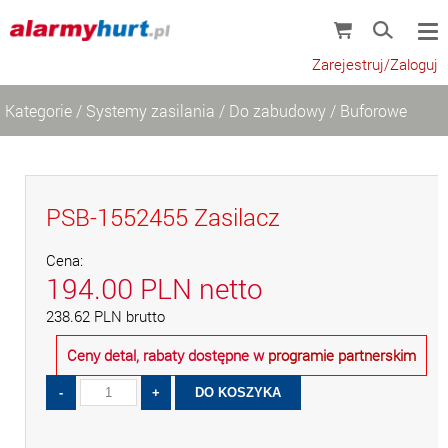
Zarejestruj/Zaloguj
Kategorie
/
Systemy zasilania
/
Do zabudowy
/
Buforowe
PSB-1552455 Zasilacz
Cena:
194.00
PLN
netto
238.62
PLN
brutto
Ceny detal, rabaty dostępne w
programie partnerskim