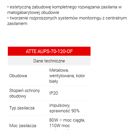
• estetyczną zabudowę kompletnego rozwiązania zasilania w
małogabarytowej obudowie
• tworzenie rozproszonych systemów monitoringu z centralnym
zasilaniem
ATTE AUPS-70-120-OF
Dane techniczne
Metalowa,
Obudowa
wentylowana, kolor
biały
Stopień ochrony
IP20
obudowy
impulsowy,
Typ zasilacza
sprawność 90%
80W – moc ciągła,
Moc zasilacza
110W moc