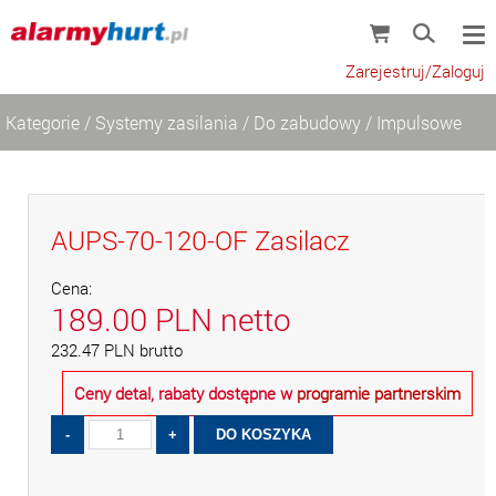
Zarejestruj/Zaloguj
Kategorie
/
Systemy zasilania
/
Do zabudowy
/
Impulsowe
AUPS-70-120-OF Zasilacz
Cena:
189.00
PLN
netto
232.47
PLN
brutto
Ceny detal, rabaty dostępne w
programie partnerskim