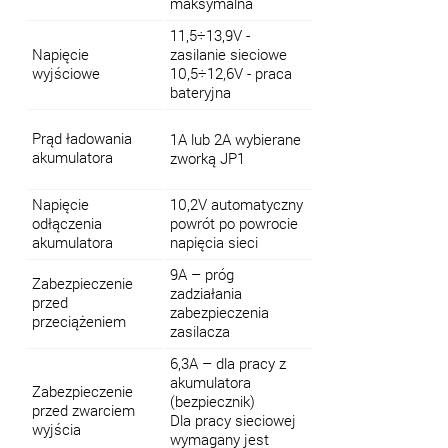
maksymalna
11,5÷13,9V -
Napięcie
zasilanie sieciowe
wyjściowe
10,5÷12,6V - praca
bateryjna
Prąd ładowania
1A lub 2A wybierane
akumulatora
zworką JP1
Napięcie
10,2V automatyczny
odłączenia
powrót po powrocie
akumulatora
napięcia sieci
9A – próg
Zabezpieczenie
zadziałania
przed
zabezpieczenia
przeciążeniem
zasilacza
6,3A – dla pracy z
akumulatora
Zabezpieczenie
(bezpiecznik)
przed zwarciem
Dla pracy sieciowej
wyjścia
wymagany jest