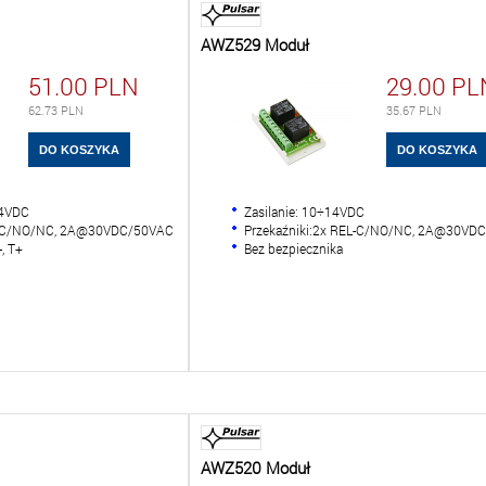
AWZ529 Moduł
51.00
PLN
29.00
PL
62.73
PLN
35.67
PLN
24VDC
Zasilanie: 10÷14VDC
EL C/NO/NC, 2A@30VDC/50VAC
Przekaźniki:2x REL-C/NO/NC, 2A@30VD
-, T+
Bez bezpiecznika
AWZ520 Moduł