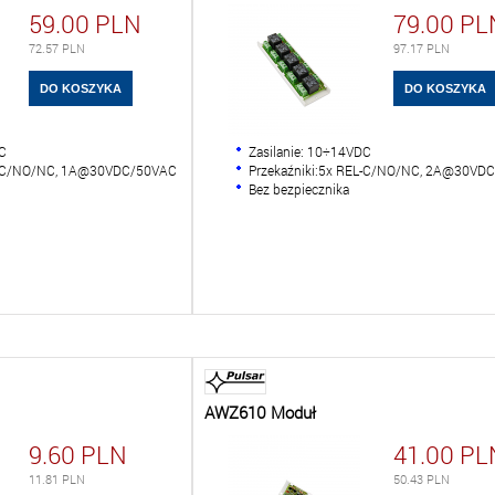
59.00
PLN
79.00
PL
72.57
PLN
97.17
PLN
DC
Zasilanie: 10÷14VDC
EL-C/NO/NC, 1A@30VDC/50VAC
Przekaźniki:5x REL-C/NO/NC, 2A@30VD
Bez bezpiecznika
AWZ610 Moduł
9.60
PLN
41.00
PL
11.81
PLN
50.43
PLN