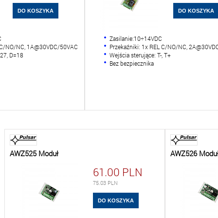
C
Zasilanie:10÷14VDC
EL-C/NO/NC, 1A@30VDC/50VAC
Przekaźniki: 1x REL C/NO/NC, 2A@30V
27, D=18
Wejścia sterujące: T-, T+
Bez bezpiecznika
AWZ525 Moduł
AWZ526 Modu
61.00
PLN
75.03
PLN