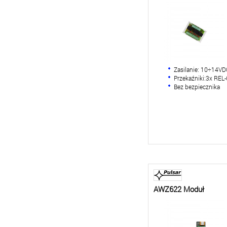
Zasilanie: 10÷14V
Przekaźniki:3x R
Bez bezpiecznika
AWZ622 Moduł