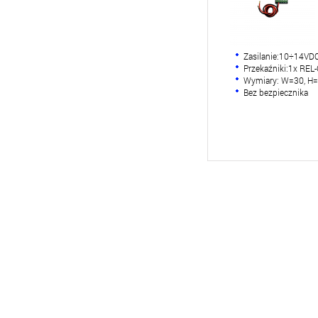
Zasilanie:10÷14VD
Przekaźniki:1x R
Wymiary: W=30, H=
Bez bezpiecznika