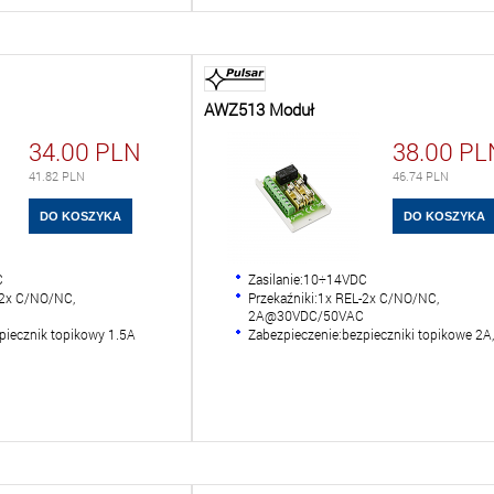
AWZ513 Moduł
34.00
PLN
38.00
PL
41.82
PLN
46.74
PLN
C
Zasilanie:10÷14VDC
-2x C/NO/NC,
Przekaźniki:1x REL-2x C/NO/NC,
2A@30VDC/50VAC
piecznik topikowy 1.5A
Zabezpieczenie:bezpieczniki topikowe 2A