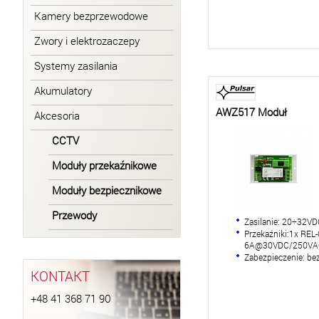
Kamery bezprzewodowe
Zwory i elektrozaczepy
Systemy zasilania
Akumulatory
AWZ517 Moduł
Akcesoria
CCTV
Moduły przekaźnikowe
Moduły bezpiecznikowe
Przewody
Zasilanie: 20÷32V
Przekaźniki:1x REL
6A@30VDC/250VA
Zabezpieczenie: be
KONTAKT
+48 41 368 71 90