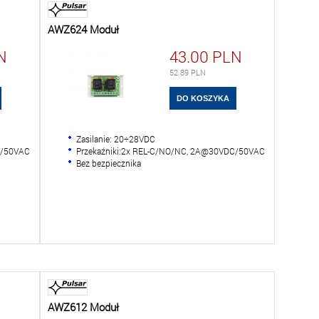
AWZ624 Moduł
N
43.00
PLN
52.89
PLN
Zasilanie: 20÷28VDC
C/50VAC
Przekaźniki:2x REL-C/NO/NC, 2A@30VDC/50VAC
Bez bezpiecznika
AWZ612 Moduł