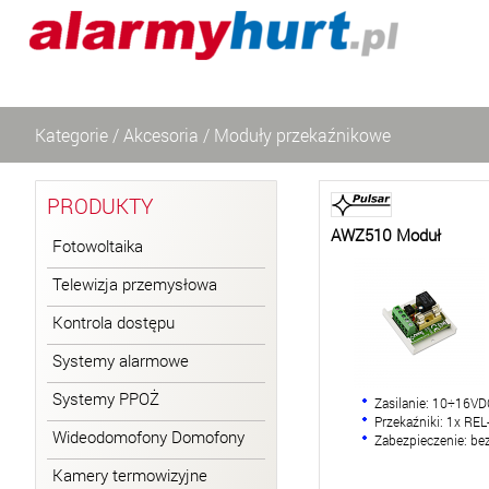
Kategorie
/
Akcesoria
/
Moduły przekaźnikowe
PRODUKTY
AWZ510 Moduł
Fotowoltaika
Telewizja przemysłowa
Kontrola dostępu
Systemy alarmowe
Systemy PPOŻ
Zasilanie: 10÷16
Przekaźniki: 1x 
Wideodomofony Domofony
Zabezpieczenie: be
Kamery termowizyjne