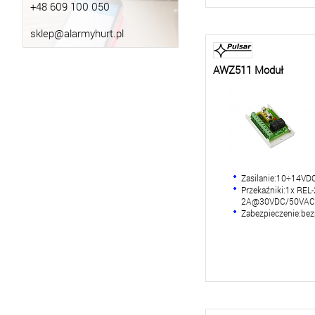
+48 609 100 050
sklep@alarmyhurt.pl
AWZ511 Moduł
Zasilanie:10÷14VD
Przekaźniki:1x REL
2A@30VDC/50VAC
Zabezpieczenie:bez