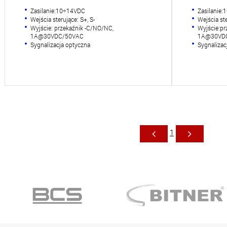
Zasilanie:10÷14VDC
Zasilanie
Wejścia sterujące: S+, S-
Wejścia ste
Wyjście: przekaźnik -C/NO/NC,
Wyjście:pr
1A@30VDC/50VAC
1A@30VD
Sygnalizacja optyczna
Sygnalizac
1