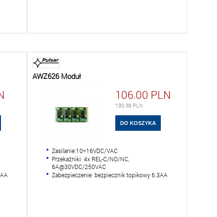
AWZ626 Moduł
N
106.00
PLN
130.38
PLN
Zasilanie:10÷16VDC/VAC
Przekaźniki: 4x REL-C/NO/NC,
6A@30VDC/250VAC
3AA
Zabezpieczenie: bezpiecznik topikowy 6.3AA