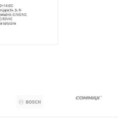
:10÷14VDC
rujące:S+, S-, R-
zekaźnik -C/NO/NC,
C/50VAC
ja optyczna