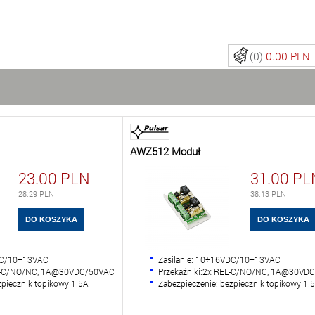
(0)
0.00 PLN
AWZ512 Moduł
23.00
PLN
31.00
PL
28.29
PLN
38.13
PLN
VDC/10÷13VAC
Zasilanie: 10÷16VDC/10÷13VAC
REL-C/NO/NC, 1A@30VDC/50VAC
Przekaźniki:2x REL-C/NO/NC, 1A@30VD
zpiecznik topikowy 1.5A
Zabezpieczenie: bezpiecznik topikowy 1.