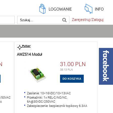
LOGOWANIE
INFO
Zarejestruj/Zaloguj
AWZ514 Moduł
N
31.00
PLN
38.13
PLN
Zasilanie: 10÷16VDC/10÷13VAC
C/50VAC
Przekaźniki: 1x REL-C/NO/NC,
6A@30VDC/250VAC
5A
Zabezpieczenie: bezpiecznik topikowy 6.3AA