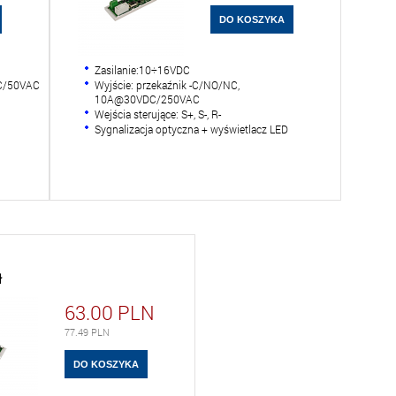
Zasilanie:10÷16VDC
DC/50VAC
Wyjście: przekaźnik -C/NO/NC,
10A@30VDC/250VAC
Wejścia sterujące: S+, S-, R-
Sygnalizacja optyczna + wyświetlacz LED
ł
63.00
PLN
77.49
PLN