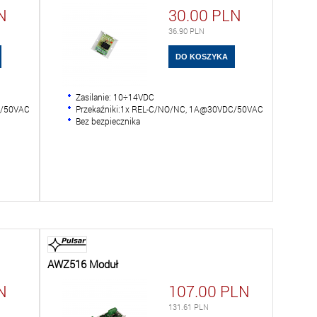
N
30.00
PLN
36.90
PLN
Zasilanie: 10÷14VDC
C/50VAC
Przekaźniki:1x REL-C/NO/NC, 1A@30VDC/50VAC
Bez bezpiecznika
AWZ516 Moduł
N
107.00
PLN
131.61
PLN