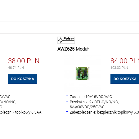
AWZ625 Moduł
38.00
PLN
84.00
PL
46.74
PLN
103.32
PLN
DC/VAC
Zasilanie:10÷16VDC/VAC
-C/NO/NC,
Przekaźniki:2x REL-C/NO/NC,
C
6A@30VDC/250VAC
zpiecznik topikowy 6.3AA
Zabezpieczenie: bezpiecznik topikowy 6.