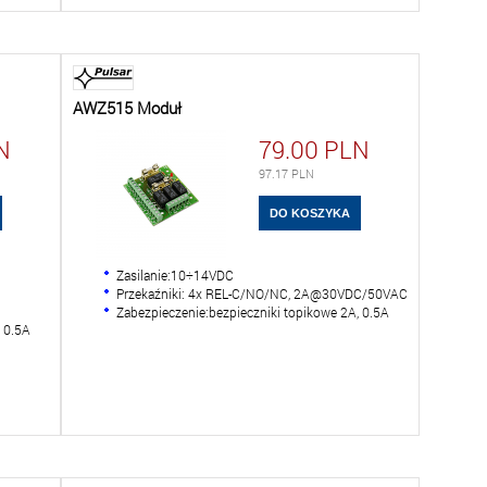
AWZ515 Moduł
N
79.00
PLN
97.17
PLN
Zasilanie:10÷14VDC
Przekaźniki: 4x REL-C/NO/NC, 2A@30VDC/50VAC
Zabezpieczenie:bezpieczniki topikowe 2A, 0.5A
, 0.5A