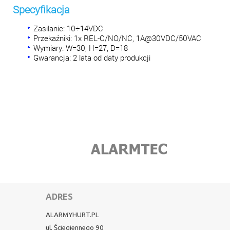
Specyfikacja
Zasilanie: 10÷14VDC
Przekaźniki: 1x REL-C/NO/NC, 1A@30VDC/50VAC
Wymiary: W=30, H=27, D=18
Gwarancja: 2 lata od daty produkcji
ADRES
ALARMYHURT.PL
ul. Ściegiennego 90