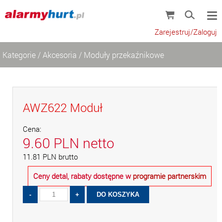
Zarejestruj/Zaloguj
Kategorie
/
Akcesoria
/
Moduły przekaźnikowe
AWZ622 Moduł
Cena:
9.60
PLN
netto
11.81
PLN
brutto
Ceny detal, rabaty dostępne w
programie partnerskim