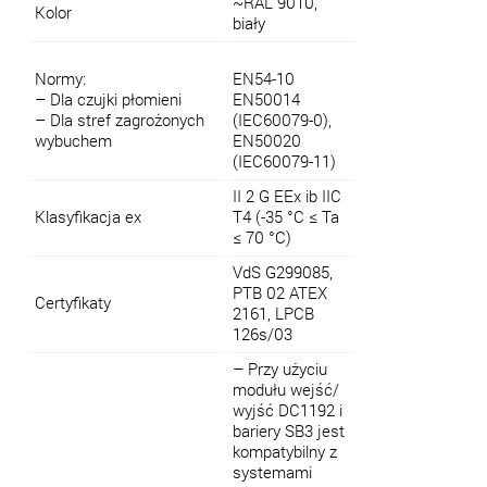
~RAL 9010,
Kolor
biały
Normy:
EN54-10
– Dla czujki płomieni
EN50014
– Dla stref zagrożonych
(IEC60079-0),
wybuchem
EN50020
(IEC60079-11)
II 2 G EEx ib IIC
Klasyfikacja ex
T4 (-35 °C ≤
Ta
≤
70 °C)
VdS G299085,
PTB 02 ATEX
Certyfikaty
2161, LPCB
126s/03
– Przy użyciu
modułu wejść/
wyjść DC1192 i
bariery SB3 jest
kompatybilny z
systemami