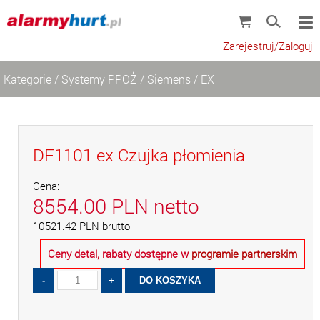
Zarejestruj/Zaloguj
Kategorie
/
Systemy PPOŻ
/
Siemens
/
EX
DF1101 ex Czujka płomienia
Cena:
8554.00
PLN
netto
10521.42
PLN
brutto
Ceny detal, rabaty dostępne w
programie partnerskim