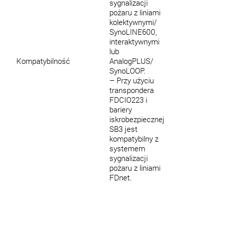
sygnalizacji
pożaru z liniami
kolektywnymi/
SynoLINE600,
interaktywnymi
lub
Kompatybilność
AnalogPLUS/
SynoLOOP.
– Przy użyciu
transpondera
FDCIO223 i
bariery
iskrobezpiecznej
SB3 jest
kompatybilny z
systemem
sygnalizacji
pożaru z liniami
FDnet.