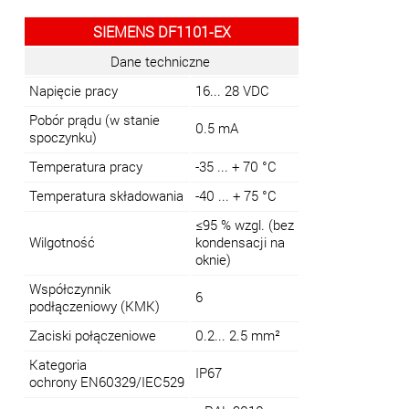
SIEMENS DF1101-EX
Dane techniczne
Napięcie pracy
16... 28 VDC
Pobór prądu (w stanie
0.5 mA
spoczynku)
Temperatura pracy
-35 ... + 70 °C
Temperatura składowania
-40 ... + 75 °C
≤95 % wzgl. (bez
Wilgotność
kondensacji na
oknie)
Współczynnik
6
podłączeniowy (KMK)
Zaciski połączeniowe
0.2... 2.5 mm²
Kategoria
IP67
ochrony EN60329/IEC529