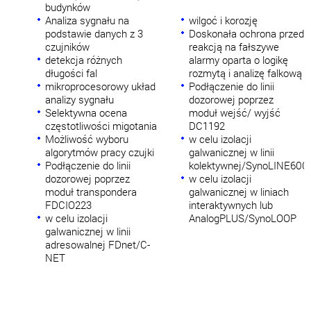
budynków
Analiza sygnału na
wilgoć i korozję
podstawie danych z 3
Doskonała ochrona przed
czujników
reakcją na fałszywe
detekcja różnych
alarmy oparta o logikę
długości fal
rozmytą i analizę falkową
mikroprocesorowy układ
Podłączenie do linii
analizy sygnału
dozorowej poprzez
Selektywna ocena
moduł wejść/ wyjść
częstotliwości migotania
DC1192
Możliwość wyboru
w celu izolacji
algorytmów pracy czujki
galwanicznej w linii
Podłączenie do linii
kolektywnej/SynoLINE600
dozorowej poprzez
w celu izolacji
moduł transpondera
galwanicznej w liniach
FDCIO223
interaktywnych lub
w celu izolacji
AnalogPLUS/SynoLOOP
galwanicznej w linii
adresowalnej FDnet/C-
NET