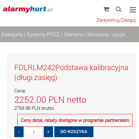
Zarejestruj/Zaloguj
Kategorie
/
Systemy PPOŻ
/
Siemens
/
Akcesoria - czujki
FDLRLM242Podstawa kalibracyjna
(długi zasięg)
Cena:
2252.00
PLN
netto
2769.96
PLN
brutto
Ceny detal, rabaty dostępne w
programie partnerskim