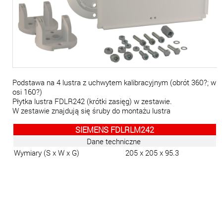
Podstawa na 4 lustra z uchwytem kalibracyjnym (obrót 360
?; w
osi 160?)
Płytka lustra FDLR242 (krótki zasięg) w zestawie.
W zestawie znajdują się śruby do montażu lustra
SIEMENS FDLRLM242
Dane techniczne
Wymiary (S x W x G)
205 x 205 x 95.3