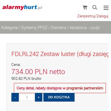
Zarejestruj/Zaloguj
Kategorie
/
Systemy PPOŻ
/
Siemens
/
Akcesoria - czujki
FDLRL242 Zestaw luster (długi zasięg
Cena:
734.00
PLN
netto
902.82
PLN
brutto
Ceny detal, rabaty dostępne w
programie partnerskim