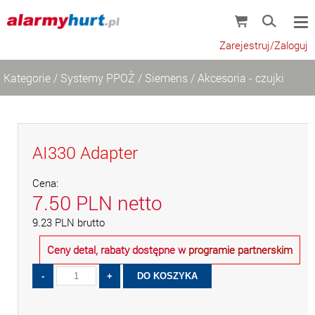
Zarejestruj/Zaloguj
Kategorie
/
Systemy PPOŻ
/
Siemens
/
Akcesoria - czujki
AI330 Adapter
Cena:
7.50
PLN
netto
9.23
PLN
brutto
Ceny detal, rabaty dostępne w
programie partnerskim