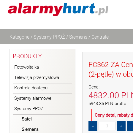
Kategorie
/
Systemy PPOŻ
/
Siemens
/
Centrale
PRODUKTY
FC362-ZA Cent
Fotowoltaika
(2-pętle) w o
Telewizja przemysłowa
Cena:
Kontrola dostępu
4832.00
PL
Systemy alarmowe
5943.36
PLN
brutto
Systemy PPOŻ
Ceny detal, rabaty
Satel
Siemens