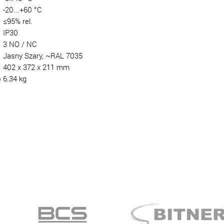
-20...+60 °C
≤95% rel.
IP30
3 NO / NC
Jasny Szary, ~RAL 7035
402 x 372 x 211 mm
)
6.34 kg