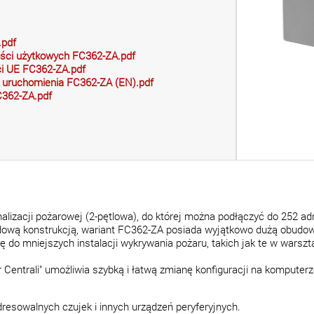
.pdf
ości użytkowych FC362-ZA.pdf
ci UE FC362-ZA.pdf
i uruchomienia FC362-ZA (EN).pdf
C362-ZA.pdf
alizacji pożarowej (2-pętlowa), do której można podłączyć do 252 a
ową konstrukcją, wariant FC362-ZA posiada wyjątkowo dużą obudowę
się do mniejszych instalacji wykrywania pożaru, takich jak te w wars
 Centrali" umożliwia szybką i łatwą zmianę konfiguracji na komputer
resowalnych czujek i innych urządzeń peryferyjnych.