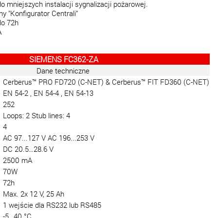
do mniejszych instalacji sygnalizacji pożarowej.
y "Konfigurator Centrali"
do 72h
A
SIEMENS FC362-ZA
Dane techniczne
Cerberus™ PRO FD720 (C-NET) & Cerberus™ FIT FD360 (C-NET)
EN 54-2 , EN 54-4 , EN 54-13
252
Loops: 2 Stub lines: 4
4
AC 97...127 V AC 196...253 V
DC 20.5…28.6 V
2500 mA
70W
72h
Max. 2x 12 V, 25 Ah
1 wejście dla
RS232 lub RS485
-5…40 °C