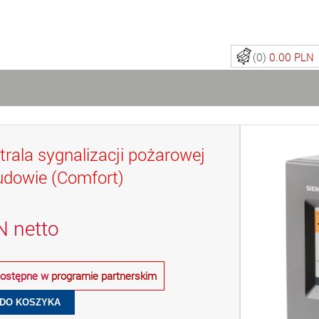
(0)
0.00 PLN
rala sygnalizacji pożarowej
budowie (Comfort)
N
netto
 dostępne w
programie partnerskim