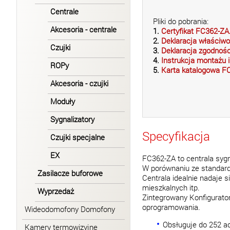
Centrale
Pliki do pobrania:
Akcesoria - centrale
1.
Certyfikat FC362-ZA
2.
Deklaracja właściw
Czujki
3.
Deklaracja zgodnoś
4.
Instrukcja montażu 
ROPy
5.
Karta katalogowa F
Akcesoria - czujki
Moduły
Sygnalizatory
Specyfikacja
Czujki specjalne
EX
FC362-ZA to centrala sygn
W porównaniu ze standard
Zasilacze buforowe
Centrala idealnie nadaje 
mieszkalnych itp.
Wyprzedaż
Zintegrowany Konfigurator
oprogramowania.
Wideodomofony Domofony
Obsługuje do 252 ad
Kamery termowizyjne