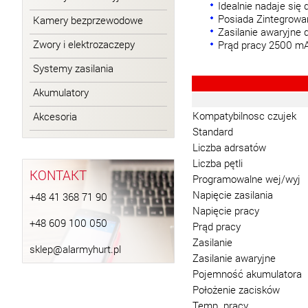
Idealnie nadaje się 
Posiada Zintegrowan
Kamery bezprzewodowe
Zasilanie awaryjne 
Zwory i elektrozaczepy
Prąd pracy
2500 m
Systemy zasilania
Akumulatory
Kompatybilnosc czujek
Akcesoria
Standard
Liczba adrsatów
Liczba pętli
KONTAKT
Programowalne wej/wyj
Napięcie zasilania
+48 41 368 71 90
Napięcie pracy
+48 609 100 050
Prąd pracy
Zasilanie
sklep@alarmyhurt.pl
Zasilanie awaryjne
Pojemność akumulatora
Położenie zacisków
Temp. pracy