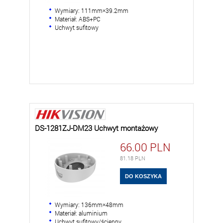
Wymiary: 111mm×39.2mm
Materiał: ABS+PC
Uchwyt sufitowy
DS-1281ZJ-DM23 Uchwyt montażowy
66.00
PLN
81.18
PLN
Wymiary: 136mm×48mm
Materiał: aluminium
Uchwyt sufitowy/ścienny