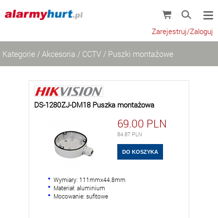
Zarejestruj/Zaloguj
Kategorie
/
Akcesoria
/
CCTV
/
Puszki montażowe
DS-1280ZJ-DM18 Puszka montażowa
69.00
PLN
84.87
PLN
Wymiary: 111mmx44.8mm
Materiał: aluminium
Mocowanie: sufitowe