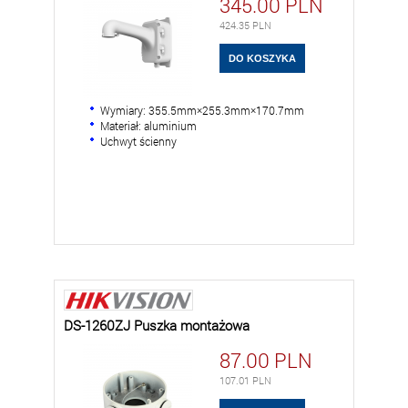
345.00
PLN
424.35
PLN
Wymiary: 355.5mm×255.3mm×170.7mm
Materiał: aluminium
Uchwyt ścienny
DS-1260ZJ Puszka montażowa
87.00
PLN
107.01
PLN