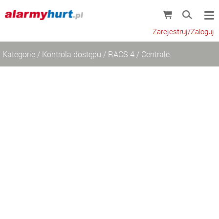
Zarejestruj/Zaloguj
Kategorie
/
Kontrola dostępu
/
RACS 4
/
Centrale