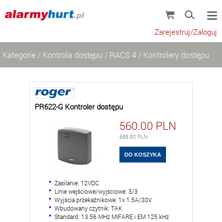
Zarejestruj/Zaloguj
Kategorie
/
Kontrola dostępu
/
RACS 4
/
Kontrolery dostępu
PR622-G Kontroler dostępu
560.00
PLN
688.80
PLN
Zasilanie: 12VDC
Linie wejściowe/wyjściowe: 3/3
Wyjścia przekaźnikowe: 1x 1.5A/30V
Wbudowany czytnik: TAK
Standard: 13.56 MHz MIFARE i EM 125 kHz