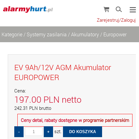
Zarejestruj/Zaloguj
Kategorie
/
Systemy zasilania
/
Akumulatory
/
Europower
EV 9Ah/12V AGM Akumulator
EUROPOWER
Cena:
197.00
PLN
netto
242.31
PLN
brutto
Ceny detal, rabaty dostępne w
programie partnerskim
szt.