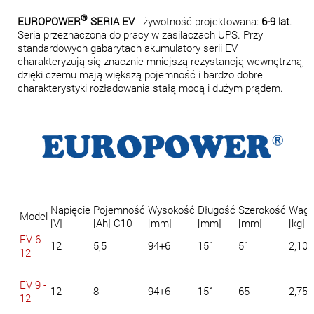
®
EUROPOWER
SERIA EV
- żywotność projektowana:
6-9 lat
.
Seria przeznaczona do pracy w zasilaczach UPS. Przy
standardowych gabarytach akumulatory serii EV
charakteryzują się znacznie mniejszą rezystancją wewnętrzną,
dzięki czemu mają większą pojemność i bardzo dobre
charakterystyki rozładowania stałą mocą i dużym prądem.
Napięcie
Pojemność
Wysokość
Długość
Szerokość
Wag
Model
[V]
[Ah] C10
[mm]
[mm]
[mm]
[kg]
EV 6 -
12
5,5
94+6
151
51
2,10
12
EV 9 -
12
8
94+6
151
65
2,75
12