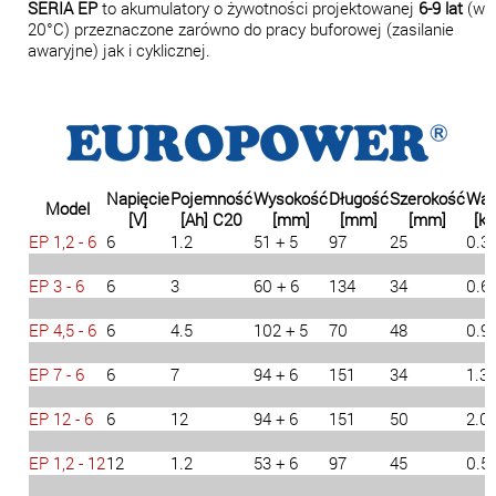
SERIA
EP
to akumulatory o żywotności projektowanej
6-9 lat
(w
20°C) przeznaczone zarówno do pracy buforowej (zasilanie
awaryjne) jak i cyklicznej.
Napięcie
Pojemność
Wysokość
Długość
Szerokość
Wa
Model
[V]
[Ah] C20
[mm]
[mm]
[mm]
[kg
EP 1,2 - 6
6
1.2
51 + 5
97
25
0.3
EP 3 - 6
6
3
60 + 6
134
34
0.6
EP 4,5 - 6
6
4.5
102 + 5
70
48
0.9
EP 7 - 6
6
7
94 + 6
151
34
1.3
EP 12 - 6
6
12
94 + 6
151
50
2.0
EP 1,2 - 12
12
1.2
53 + 6
97
45
0.5