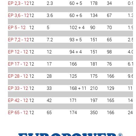
EP 2,3 - 12
12
2.3
60 + 5
178
34
0.9
EP 3,6 - 12
12
3.6
60 + 6
134
67
1.3
EP 5 - 12
12
5
102 + 4
90
70
1.9
EP 7,2 - 12
12
7.2
93 + 5
151
65
2.5
EP 12 - 12
12
12
94 + 4
151
98
4.0
EP 17 - 12
12
17
166
181
76
6.1
EP 28 - 12
12
28
125
175
166
9.6
EP 33 - 12
12
33
168 + 11
210
129
11.
EP 42 - 12
12
42
171
197
165
14.
EP 65 - 12
12
65
174
350
166
24.