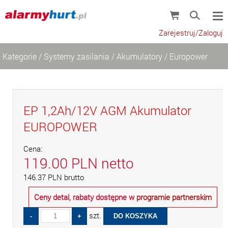
Zarejestruj/Zaloguj
Kategorie
/
Systemy zasilania
/
Akumulatory
/
Europower
EP 1,2Ah/12V AGM Akumulator
EUROPOWER
Cena:
119.00
PLN
netto
146.37
PLN
brutto
Ceny detal, rabaty dostępne w
programie partnerskim
szt.