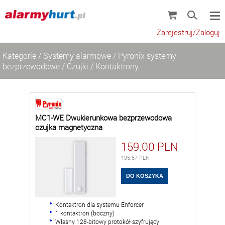
Zarejestruj/Zaloguj
Kategorie
/
Systemy alarmowe
/
Pyronix systemy
bezprzewodowe
/
Czujki
/
Kontaktrony
MC1-WE Dwukierunkowa bezprzewodowa
czujka magnetyczna
159.00
PLN
195.57
PLN
Kontaktron dla systemu Enforcer
1 kontaktron (boczny)
Własny 128-bitowy protokół szyfrujący