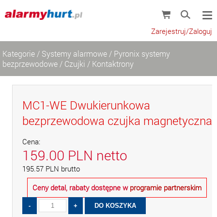
Zarejestruj/Zaloguj
Kategorie
/
Systemy alarmowe
/
Pyronix systemy
bezprzewodowe
/
Czujki
/
Kontaktrony
MC1-WE Dwukierunkowa
bezprzewodowa czujka magnetyczna
Cena:
159.00
PLN
netto
195.57
PLN
brutto
Ceny detal, rabaty dostępne w
programie partnerskim