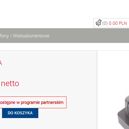
(0)
0.00 PLN
fony
/
Wieloabonentowe
A
netto
 dostępne w
programie partnerskim
.