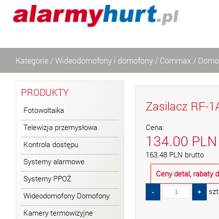
Kategorie
/
Wideodomofony i domofony
/
Commax
/
Domo
PRODUKTY
Zasilacz RF-1
Fotowoltaika
Telewizja przemysłowa
Cena:
134.00
PLN
Kontrola dostępu
163.48
PLN
brutto
Systemy alarmowe
Ceny detal, rabaty
Systemy PPOŻ
szt
Wideodomofony Domofony
Kamery termowizyjne