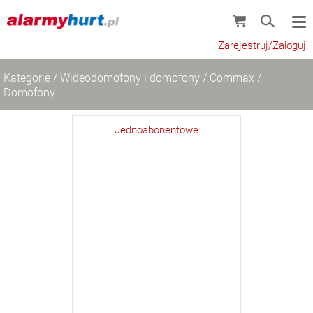
Zarejestruj/Zaloguj
Kategorie
/
Wideodomofony i domofony
/
Commax
/
Domofony
Jednoabonentowe