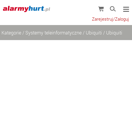
Zarejestruj/Zaloguj
Kategorie
/
Systemy teleinformatyczne
/
Ubiquiti
/
Ubiquiti