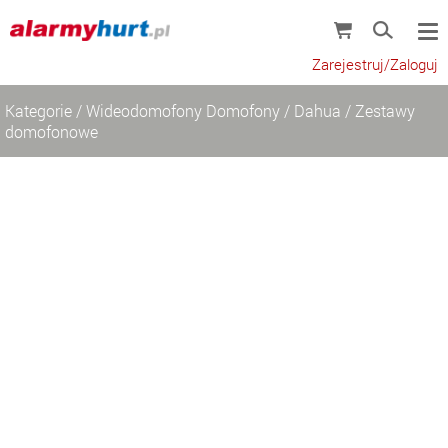
Zarejestruj/Zaloguj
Kategorie
/
Wideodomofony Domofony
/
Dahua
/
Zestawy
domofonowe