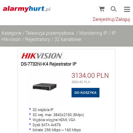
Zarejestruj/Zaloguj
Kategorie
/
Telewizja przemysłowa
/
Monitoring IP
/
IP
Hikvision
/
Rejestratory
/
32 kanałowe
DS-7732NI-K4 Rejestrator IP
3134.00
PLN
3854.82
PLN
32 wejścia IP
32 wej. max. 3840x2160 (8Mpx)
Wyjścia wizyjne HDMI, VGA
Dysk SATA 4x6Tb
bitrate: 256 Mbps ~ 160 Mbps