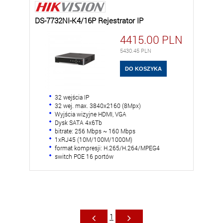
DS-7732NI-K4/16P Rejestrator IP
4415.00
PLN
5430.45
PLN
32 wejścia IP
32 wej. max. 3840x2160 (8Mpx)
Wyjścia wizyjne HDMI, VGA
Dysk SATA 4x6Tb
bitrate: 256 Mbps ~ 160 Mbps
1xRJ45 (10M/100M/1000M)
format kompresji: H.265/H.264/MPEG4
switch POE 16 portów
1