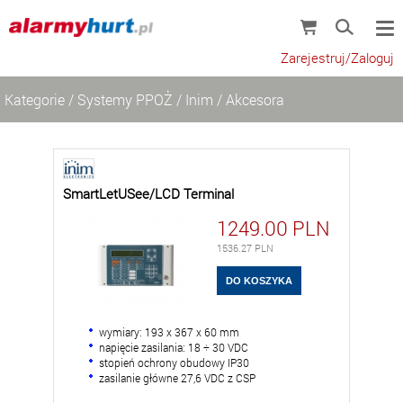
Zarejestruj/Zaloguj
Kategorie
/
Systemy PPOŻ
/
Inim
/
Akcesora
SmartLetUSee/LCD Terminal
1249.00
PLN
1536.27
PLN
wymiary: 193 x 367 x 60 mm
napięcie zasilania: 18 ÷ 30 VDC
stopień ochrony obudowy IP30
zasilanie główne 27,6 VDC z CSP