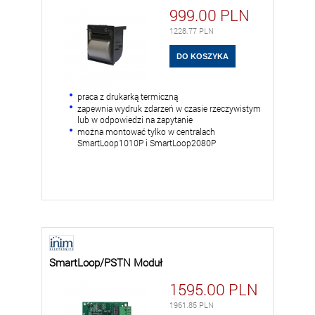
999.00
PLN
1228.77
PLN
praca z drukarką termiczną
zapewnia wydruk zdarzeń w czasie rzeczywistym
lub w odpowiedzi na zapytanie
można montować tylko w centralach
SmartLoop1010P i SmartLoop2080P
SmartLoop/PSTN Moduł
1595.00
PLN
1961.85
PLN