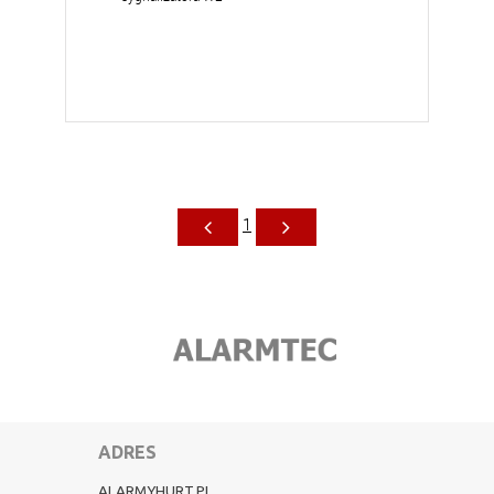
1
ADRES
ALARMYHURT.PL