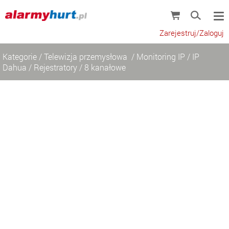
Zarejestruj/Zaloguj
Kategorie
/
Telewizja przemysłowa
/
Monitoring IP
/
IP
Dahua
/
Rejestratory
/
8 kanałowe