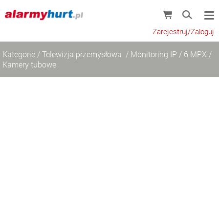
Zarejestruj/Zaloguj
Kategorie
/
Telewizja przemysłowa
/
Monitoring IP
/
6 MPX
/
Kamery tubowe