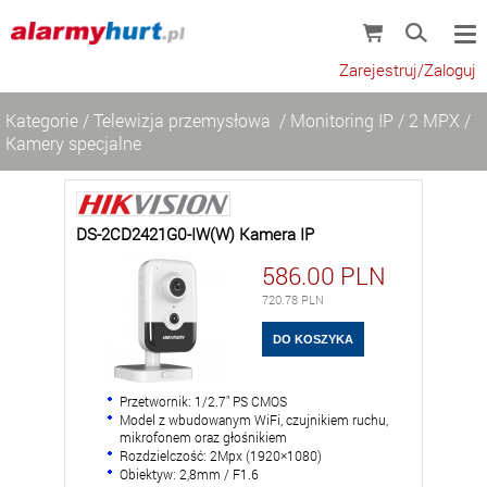
Zarejestruj/Zaloguj
Kategorie
/
Telewizja przemysłowa
/
Monitoring IP
/
2 MPX
/
Kamery specjalne
DS-2CD2421G0-IW(W) Kamera IP
586.00
PLN
720.78
PLN
Przetwornik: 1/2.7" PS CMOS
Model z wbudowanym WiFi, czujnikiem ruchu,
mikrofonem oraz głośnikiem
Rozdzielczość: 2Mpx (1920×1080)
Obiektyw: 2,8mm / F1.6