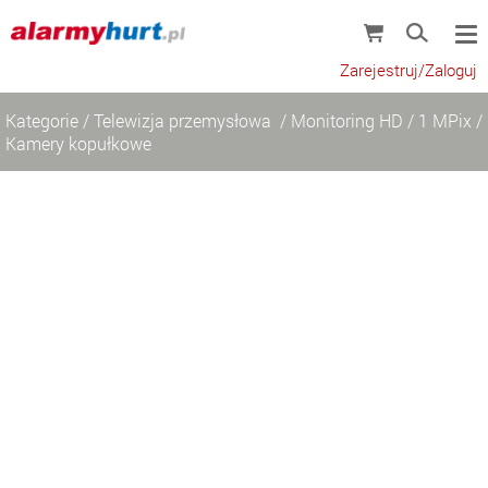
Zarejestruj/Zaloguj
Kategorie
/
Telewizja przemysłowa
/
Monitoring HD
/
1 MPix
/
Kamery kopułkowe